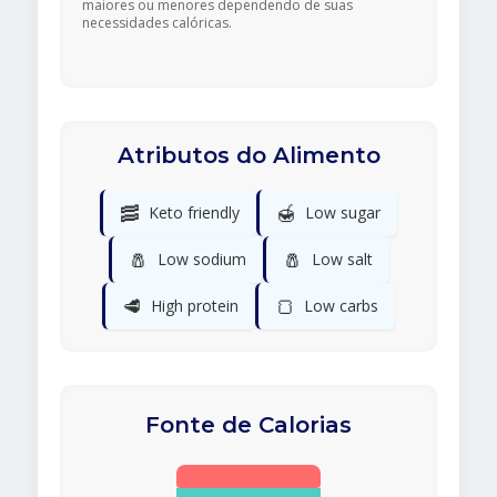
maiores ou menores dependendo de suas
necessidades calóricas.
Atributos do Alimento
🥓
🍯
Keto friendly
Low sugar
🧂
🧂
Low sodium
Low salt
🥩
🍞
High protein
Low carbs
Fonte de Calorias