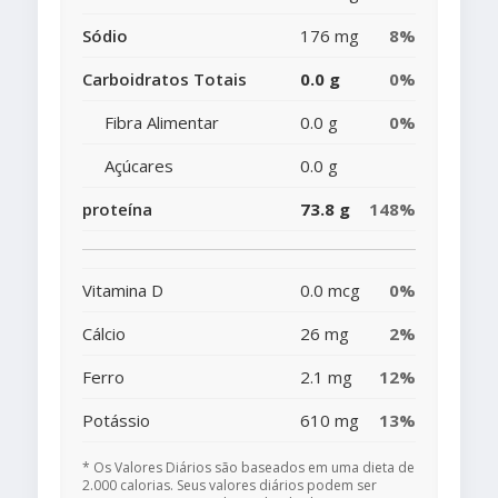
Sódio
176 mg
8%
Carboidratos Totais
0.0 g
0%
Fibra Alimentar
0.0 g
0%
Açúcares
0.0 g
proteína
73.8 g
148%
Vitamina D
0.0 mcg
0%
Cálcio
26 mg
2%
Ferro
2.1 mg
12%
Potássio
610 mg
13%
* Os Valores Diários são baseados em uma dieta de
2.000 calorias. Seus valores diários podem ser