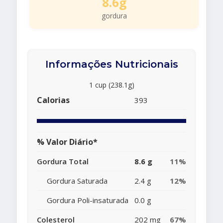
8.6g
gordura
Informações Nutricionais
1 cup (238.1g)
Calorias
393
% Valor Diário*
Gordura Total
8.6 g
11%
Gordura Saturada
2.4 g
12%
Gordura Poli-insaturada
0.0 g
Colesterol
202 mg
67%