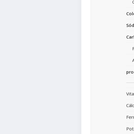
Col
Sód
Car
pro
Vit
Cálc
Fer
Pot