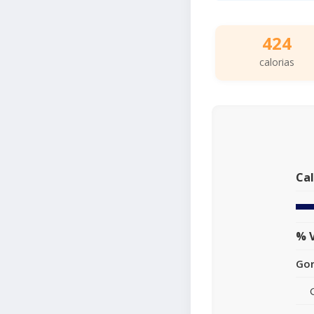
424
calorias
Cal
% V
Gor