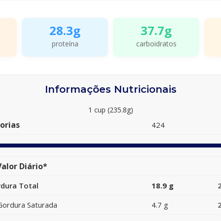
28.3g
37.7g
proteína
carboidratos
Informações Nutricionais
1 cup (235.8g)
orias
424
alor Diário*
dura Total
18.9 g
Gordura Saturada
4.7 g