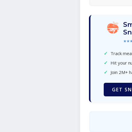
Sm
Sn
★★
✓
Track meal
✓
Hit your nu
✓
Join 2M+ 
GET SN