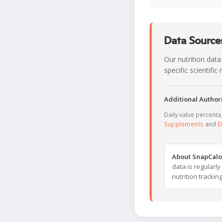
Data Sources
Our nutrition data
specific scientifi
Additional Authori
Daily value percent
Supplements
and
D
About SnapCalo
data is regularl
nutrition trackin