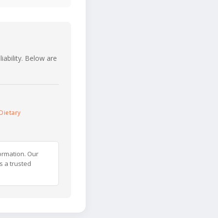
iability. Below are
Dietary
ormation. Our
s a trusted