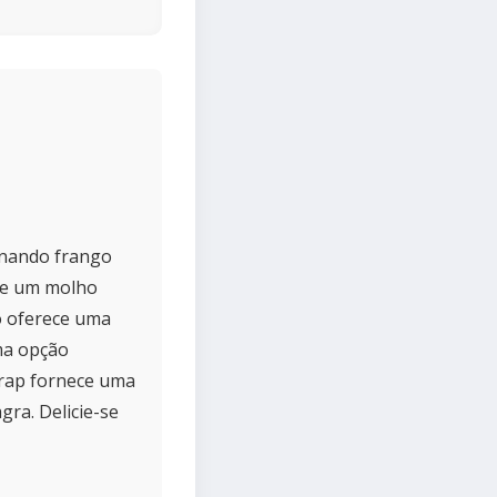
inando frango
 e um molho
co oferece uma
uma opção
 wrap fornece uma
gra. Delicie-se