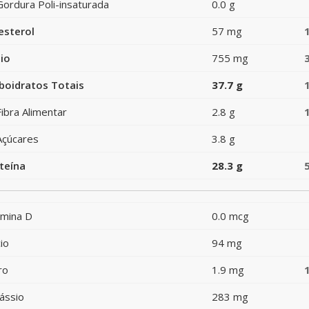
Gordura Poli-insaturada
0.0 g
esterol
57 mg
io
755 mg
boidratos Totais
37.7 g
Fibra Alimentar
2.8 g
Açúcares
3.8 g
teína
28.3 g
amina D
0.0 mcg
io
94 mg
ro
1.9 mg
ássio
283 mg