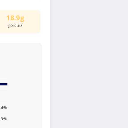
18.9g
gordura
24%
23%