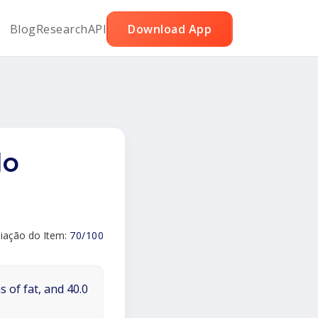
Blog
Research
API
Download App
do
liação do Item:
70/100
 of fat, and 40.0