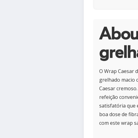
Abou
grel
O Wrap Caesar d
grelhado macio 
Caesar cremoso. 
refeição conveni
satisfatória que
boa dose de fibr
com este wrap sa