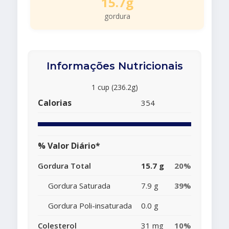
15.7g
gordura
Informações Nutricionais
1 cup (236.2g)
Calorias
354
% Valor Diário*
Gordura Total
15.7 g
20%
Gordura Saturada
7.9 g
39%
Gordura Poli-insaturada
0.0 g
Colesterol
31 mg
10%