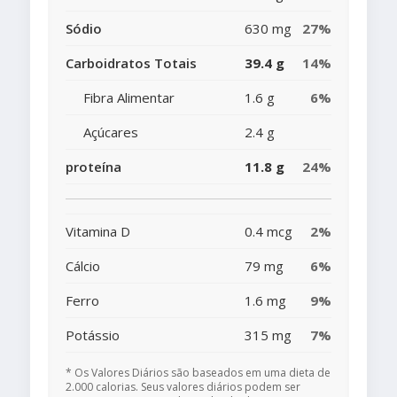
Sódio
630 mg
27%
Carboidratos Totais
39.4 g
14%
Fibra Alimentar
1.6 g
6%
Açúcares
2.4 g
proteína
11.8 g
24%
Vitamina D
0.4 mcg
2%
Cálcio
79 mg
6%
Ferro
1.6 mg
9%
Potássio
315 mg
7%
* Os Valores Diários são baseados em uma dieta de
2.000 calorias. Seus valores diários podem ser