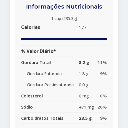
Informações Nutricionais
1 cup (235.3g)
Calorias
177
% Valor Diário*
Gordura Total
8.2 g
11%
Gordura Saturada
1.8 g
9%
Gordura Poli-insaturada
0.0 g
Colesterol
0 mg
0%
Sódio
471 mg
20%
Carboidratos Totais
23.5 g
9%