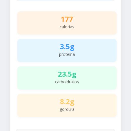
177
calorias
3.5g
proteína
23.5g
carboidratos
8.2g
gordura