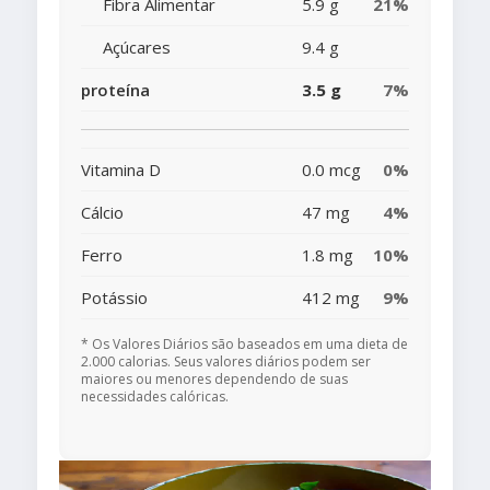
Fibra Alimentar
5.9 g
21%
Açúcares
9.4 g
proteína
3.5 g
7%
Vitamina D
0.0 mcg
0%
Cálcio
47 mg
4%
Ferro
1.8 mg
10%
Potássio
412 mg
9%
* Os Valores Diários são baseados em uma dieta de
2.000 calorias. Seus valores diários podem ser
maiores ou menores dependendo de suas
necessidades calóricas.