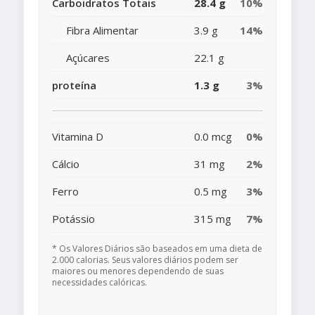
Carboidratos Totais
28.4 g
10%
Fibra Alimentar
3.9 g
14%
Açúcares
22.1 g
proteína
1.3 g
3%
Vitamina D
0.0 mcg
0%
Cálcio
31 mg
2%
Ferro
0.5 mg
3%
Potássio
315 mg
7%
* Os Valores Diários são baseados em uma dieta de
2.000 calorias. Seus valores diários podem ser
maiores ou menores dependendo de suas
necessidades calóricas.