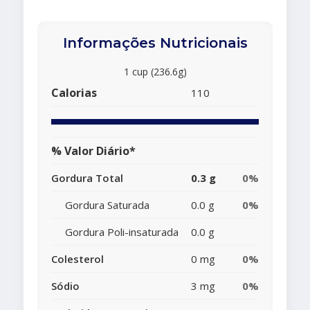
Informações Nutricionais
1 cup (236.6g)
Calorias
110
% Valor Diário*
Gordura Total
0.3 g
0%
Gordura Saturada
0.0 g
0%
Gordura Poli-insaturada
0.0 g
Colesterol
0 mg
0%
Sódio
3 mg
0%