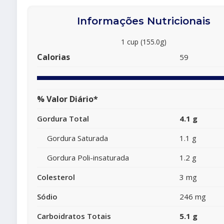
Informações Nutricionais
1 cup (155.0g)
Calorias
59
% Valor Diário*
Gordura Total
4.1 g
Gordura Saturada
1.1 g
Gordura Poli-insaturada
1.2 g
Colesterol
3 mg
Sódio
246 mg
Carboidratos Totais
5.1 g