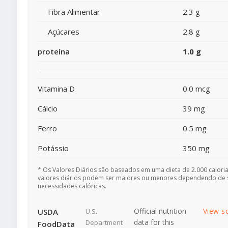
Fibra Alimentar
2.3 g
Açúcares
2.8 g
proteína
1.0 g
Vitamina D
0.0 mcg
Cálcio
39 mg
Ferro
0.5 mg
Potássio
350 mg
* Os Valores Diários são baseados em uma dieta de 2.000 caloria
valores diários podem ser maiores ou menores dependendo de 
necessidades calóricas.
Official nutrition
View s
USDA
U.S.
data for this
Department
FoodData