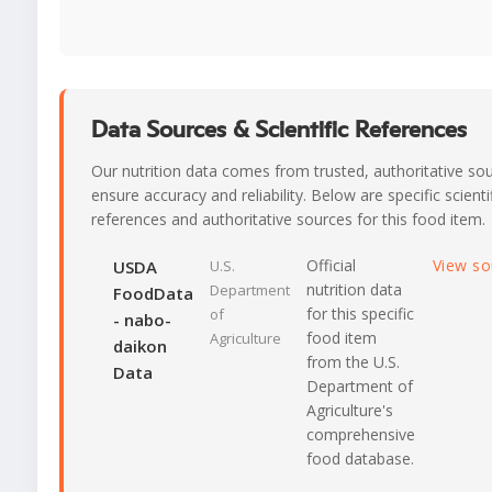
Data Sources & Scientific References
Our nutrition data comes from trusted, authoritative so
ensure accuracy and reliability. Below are specific scienti
references and authoritative sources for this food item.
Official
View s
USDA
U.S.
nutrition data
Department
FoodData
for this specific
of
- nabo-
food item
Agriculture
daikon
from the U.S.
Data
Department of
Agriculture's
comprehensive
food database.