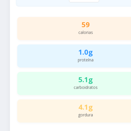
59
calorias
1.0g
proteína
5.1g
carboidratos
4.1g
gordura