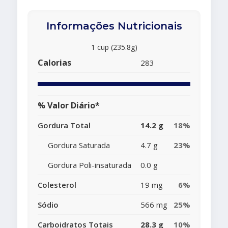
Informações Nutricionais
1 cup (235.8g)
Calorias
283
% Valor Diário*
Gordura Total
14.2 g
18%
Gordura Saturada
4.7 g
23%
Gordura Poli-insaturada
0.0 g
Colesterol
19 mg
6%
Sódio
566 mg
25%
Carboidratos Totais
28.3 g
10%