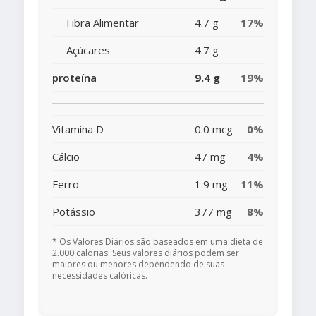
Fibra Alimentar
4.7 g
17%
Açúcares
4.7 g
proteína
9.4 g
19%
Vitamina D
0.0 mcg
0%
Cálcio
47 mg
4%
Ferro
1.9 mg
11%
Potássio
377 mg
8%
* Os Valores Diários são baseados em uma dieta de
2.000 calorias. Seus valores diários podem ser
maiores ou menores dependendo de suas
necessidades calóricas.