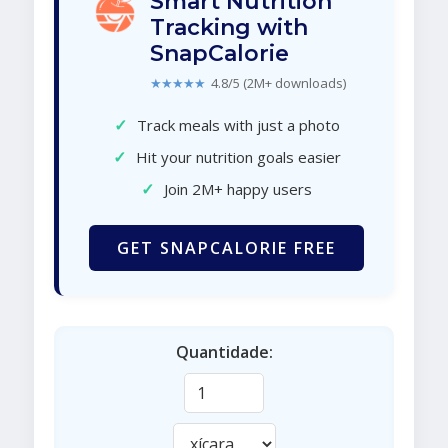
Smart Nutrition
Tracking with
SnapCalorie
★★★★★
4.8/5 (2M+ downloads)
✓
Track meals with just a photo
✓
Hit your nutrition goals easier
✓
Join 2M+ happy users
GET SNAPCALORIE FREE
Quantidade: