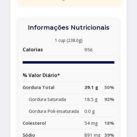
Informações Nutricionais
1 cup (238.0g)
Calorias
956
% Valor Diário*
Gordura Total
39.1 g
50%
Gordura Saturada
18.5 g
92%
Gordura Poli-insaturada
0.0 g
Colesterol
54 mg
18%
Sódio
891 mg
39%