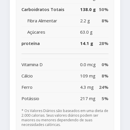
Carboidratos Totais
138.0 g
50%
Fibra Alimentar
2.2 g
8%
Açúcares
63.0 g
proteína
14.1 g
28%
Vitamina D
0.0 mcg
0%
Cálcio
109 mg
8%
Ferro
4.3 mg
24%
Potássio
217 mg
5%
* Os Valores Diários são baseados em uma dieta de
2.000 calorias. Seus valores diários podem ser
maiores ou menores dependendo de suas
necessidades calóricas.