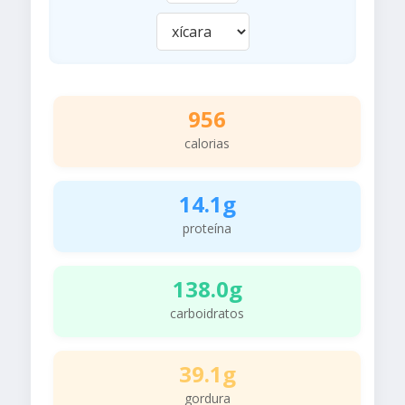
956
calorias
14.1g
proteína
138.0g
carboidratos
39.1g
gordura