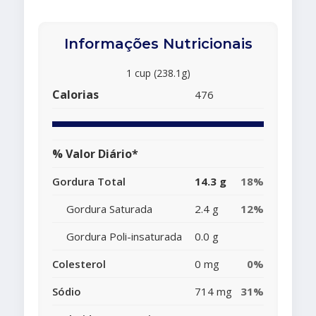
Informações Nutricionais
1 cup (238.1g)
Calorias
476
% Valor Diário*
Gordura Total
14.3 g
18%
Gordura Saturada
2.4 g
12%
Gordura Poli-insaturada
0.0 g
Colesterol
0 mg
0%
Sódio
714 mg
31%