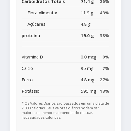
Carboidratos Totais
71.4 g
26%
Fibra Alimentar
11.9 g
43%
Açúcares
4.8 g
proteína
19.0 g
38%
Vitamina D
0.0 mcg
0%
Cálcio
95 mg
7%
Ferro
4.8 mg
27%
Potássio
595 mg
13%
* Os Valores Diários são baseados em uma dieta de
2.000 calorias. Seus valores diários podem ser
maiores ou menores dependendo de suas
necessidades calóricas.