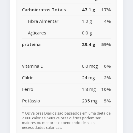
Carboidratos Totais
47.1 g
17%
Fibra Alimentar
1.2 g
4%
Açúcares
0.0 g
proteína
29.4 g
59%
Vitamina D
0.0 mcg
0%
Cálcio
24 mg
2%
Ferro
1.8 mg
10%
Potássio
235 mg
5%
* Os Valores Diários são baseados em uma dieta de
2.000 calorias. Seus valores diários podem ser
maiores ou menores dependendo de suas
necessidades calóricas.