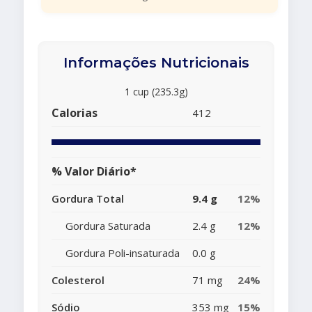
Informações Nutricionais
1 cup (235.3g)
Calorias
412
% Valor Diário*
Gordura Total
9.4 g
12%
Gordura Saturada
2.4 g
12%
Gordura Poli-insaturada
0.0 g
Colesterol
71 mg
24%
Sódio
353 mg
15%