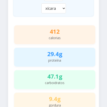
412
calorias
29.4g
proteína
47.1g
carboidratos
9.4g
gordura