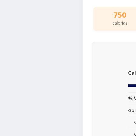
750
calorias
Cal
% V
Gor