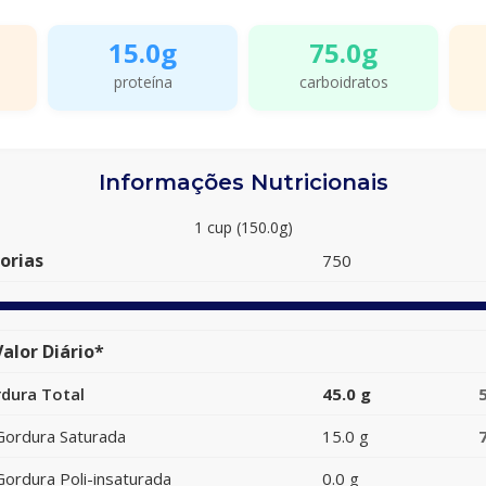
15.0g
75.0g
proteína
carboidratos
Informações Nutricionais
1 cup (150.0g)
orias
750
alor Diário*
dura Total
45.0 g
Gordura Saturada
15.0 g
Gordura Poli-insaturada
0.0 g