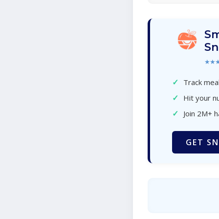
Sm
Sn
★★
✓
Track meal
✓
Hit your nu
✓
Join 2M+ 
GET SN