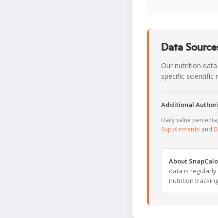
Data Sources
Our nutrition data
specific scientifi
Additional Authori
Daily value percent
Supplements
and
D
About SnapCalo
data is regularl
nutrition trackin