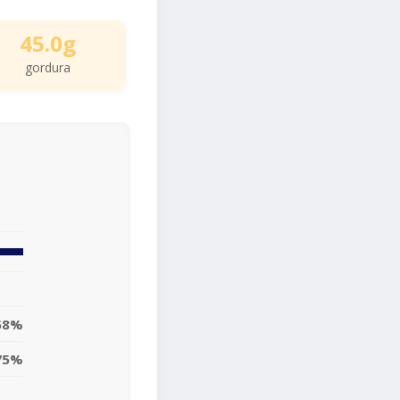
45.0g
gordura
58%
75%