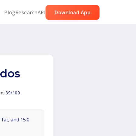
Blog
Research
API
Download App
idos
em:
39/100
 fat, and 15.0