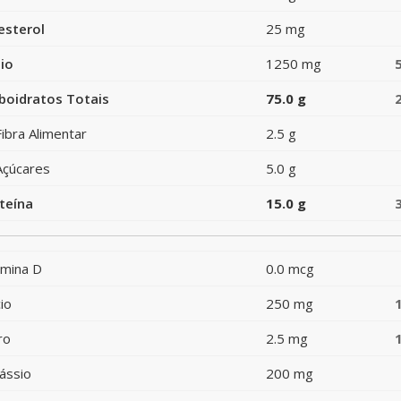
esterol
25 mg
io
1250 mg
boidratos Totais
75.0 g
Fibra Alimentar
2.5 g
Açúcares
5.0 g
teína
15.0 g
amina D
0.0 mcg
io
250 mg
ro
2.5 mg
ássio
200 mg