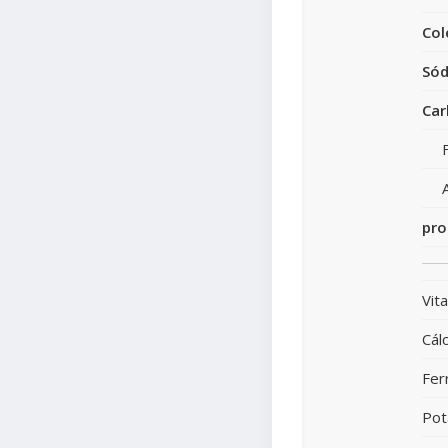
Col
Sód
Car
pro
Vit
Cálc
Fer
Pot