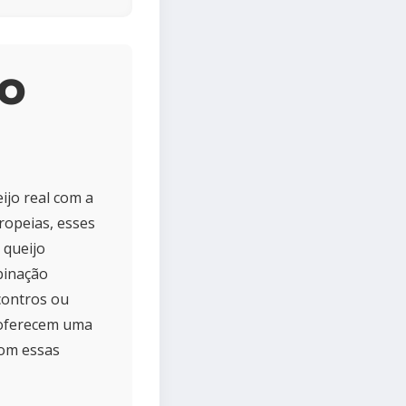
jo
ijo real com a
uropeias, esses
 queijo
binação
contros ou
o oferecem uma
com essas