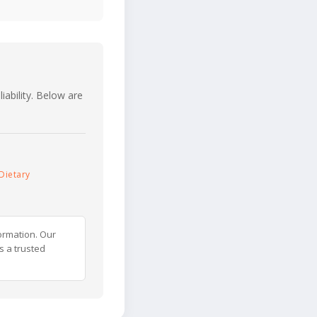
iability. Below are
Dietary
ormation. Our
s a trusted