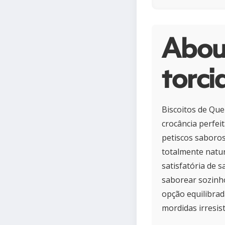
About
torci
Biscoitos de Que
crocância perfeit
petiscos saboros
totalmente natur
satisfatória de 
saborear sozinho
opção equilibrad
mordidas irresis