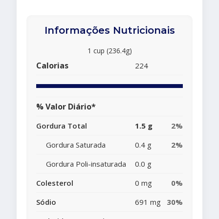
Informações Nutricionais
1 cup (236.4g)
Calorias
224
% Valor Diário*
Gordura Total
1.5 g
2%
Gordura Saturada
0.4 g
2%
Gordura Poli-insaturada
0.0 g
Colesterol
0 mg
0%
Sódio
691 mg
30%