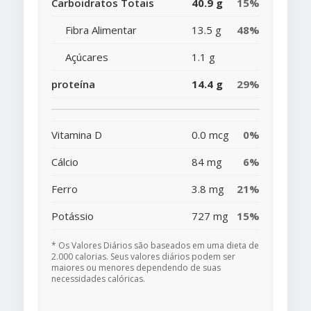
Carboidratos Totais
40.9 g
15%
Fibra Alimentar
13.5 g
48%
Açúcares
1.1 g
proteína
14.4 g
29%
Vitamina D
0.0 mcg
0%
Cálcio
84 mg
6%
Ferro
3.8 mg
21%
Potássio
727 mg
15%
* Os Valores Diários são baseados em uma dieta de
2.000 calorias. Seus valores diários podem ser
maiores ou menores dependendo de suas
necessidades calóricas.