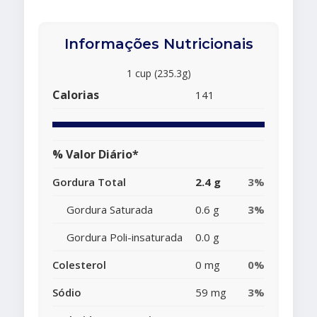
Informações Nutricionais
1 cup (235.3g)
Calorias
141
% Valor Diário*
Gordura Total
2.4 g
3%
Gordura Saturada
0.6 g
3%
Gordura Poli-insaturada
0.0 g
Colesterol
0 mg
0%
Sódio
59 mg
3%