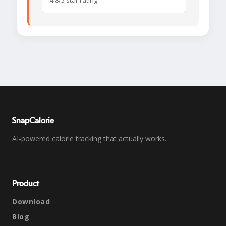
4.8/5 star rating.
SnapCalorie
AI-powered calorie tracking that actually works.
Product
Download
Blog