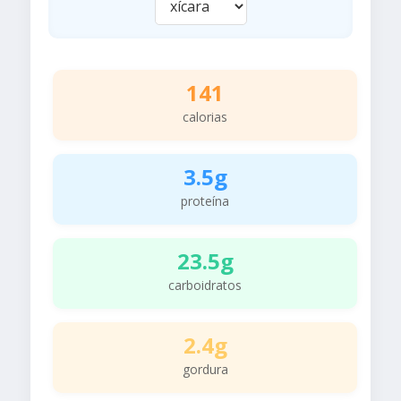
141
calorias
3.5g
proteína
23.5g
carboidratos
2.4g
gordura