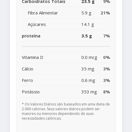
Carboidratos Totais
23.5 g
9%
Fibra Alimentar
5.9 g
21%
Açúcares
14.1 g
proteína
3.5 g
7%
Vitamina D
0.0 mcg
0%
Cálcio
35 mg
3%
Ferro
0.6 mg
3%
Potássio
353 mg
8%
* Os Valores Diários são baseados em uma dieta de
2.000 calorias. Seus valores diários podem ser
maiores ou menores dependendo de suas
necessidades calóricas.