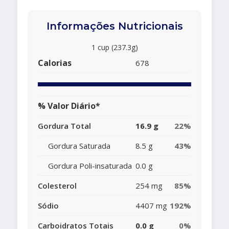
Informações Nutricionais
1 cup (237.3g)
Calorias
678
% Valor Diário*
Gordura Total
16.9 g
22%
Gordura Saturada
8.5 g
43%
Gordura Poli-insaturada
0.0 g
Colesterol
254 mg
85%
Sódio
4407 mg
192%
Carboidratos Totais
0.0 g
0%