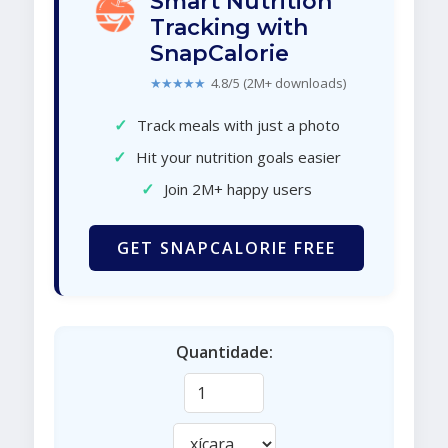
Smart Nutrition
Tracking with
SnapCalorie
★★★★★
4.8/5 (2M+ downloads)
✓
Track meals with just a photo
✓
Hit your nutrition goals easier
✓
Join 2M+ happy users
GET SNAPCALORIE FREE
Quantidade: