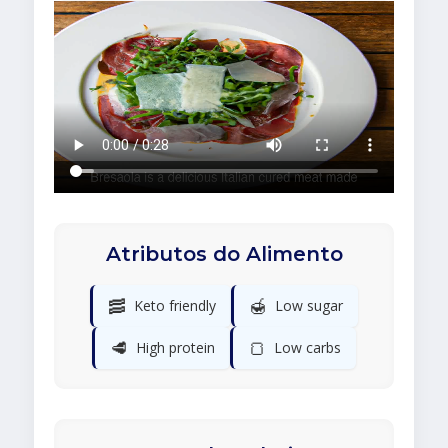
Atributos do Alimento
🥓
🍯
Keto friendly
Low sugar
🥩
🍞
High protein
Low carbs