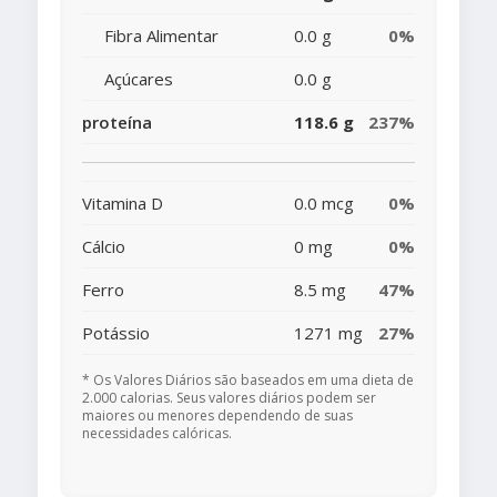
Fibra Alimentar
0.0 g
0%
Açúcares
0.0 g
proteína
118.6 g
237%
Vitamina D
0.0 mcg
0%
Cálcio
0 mg
0%
Ferro
8.5 mg
47%
Potássio
1271 mg
27%
* Os Valores Diários são baseados em uma dieta de
2.000 calorias. Seus valores diários podem ser
maiores ou menores dependendo de suas
necessidades calóricas.