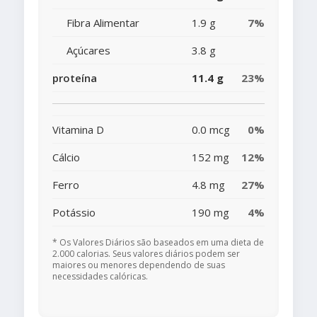
Fibra Alimentar
1.9 g
7%
Açúcares
3.8 g
proteína
11.4 g
23%
Vitamina D
0.0 mcg
0%
Cálcio
152 mg
12%
Ferro
4.8 mg
27%
Potássio
190 mg
4%
* Os Valores Diários são baseados em uma dieta de
2.000 calorias. Seus valores diários podem ser
maiores ou menores dependendo de suas
necessidades calóricas.