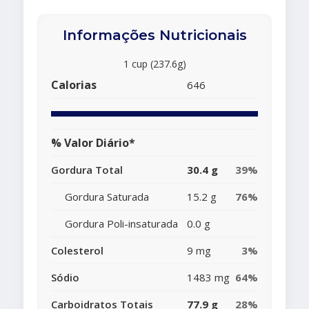
Informações Nutricionais
1 cup (237.6g)
Calorias
646
% Valor Diário*
Gordura Total
30.4 g
39%
Gordura Saturada
15.2 g
76%
Gordura Poli-insaturada
0.0 g
Colesterol
9 mg
3%
Sódio
1483 mg
64%
Carboidratos Totais
77.9 g
28%