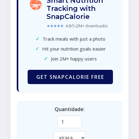
Smart Nutrition
Tracking with
SnapCalorie
★★★★★
4.8/5 (2M+ downloads)
✓
Track meals with just a photo
✓
Hit your nutrition goals easier
✓
Join 2M+ happy users
GET SNAPCALORIE FREE
Quantidade: