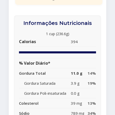
Informações Nutricionais
1 cup (236.6g)
Calorias
394
% Valor Diário*
Gordura Total
11.0 g
14%
Gordura Saturada
3.9 g
19%
Gordura Poli-insaturada
0.0 g
Colesterol
39 mg
13%
Sódio
789 mg
34%