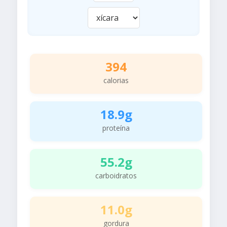
394
calorias
18.9g
proteína
55.2g
carboidratos
11.0g
gordura