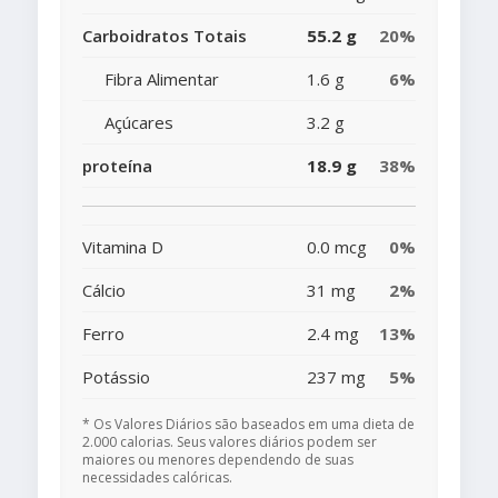
Carboidratos Totais
55.2 g
20%
Fibra Alimentar
1.6 g
6%
Açúcares
3.2 g
proteína
18.9 g
38%
Vitamina D
0.0 mcg
0%
Cálcio
31 mg
2%
Ferro
2.4 mg
13%
Potássio
237 mg
5%
* Os Valores Diários são baseados em uma dieta de
2.000 calorias. Seus valores diários podem ser
maiores ou menores dependendo de suas
necessidades calóricas.