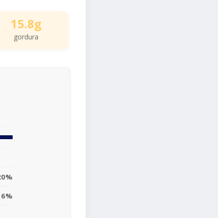
15.8g
gordura
20%
16%