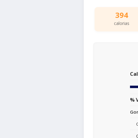
394
calorias
Cal
% V
Gor