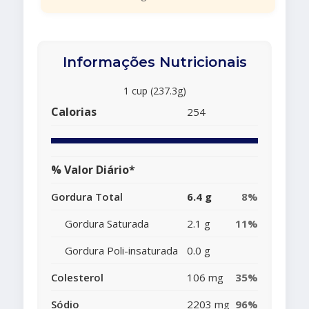
Informações Nutricionais
1 cup (237.3g)
Calorias
254
% Valor Diário*
Gordura Total
6.4 g
8%
Gordura Saturada
2.1 g
11%
Gordura Poli-insaturada
0.0 g
Colesterol
106 mg
35%
Sódio
2203 mg
96%