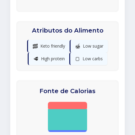
Atributos do Alimento
🥓
🍯
Keto friendly
Low sugar
🥩
🍞
High protein
Low carbs
Fonte de Calorias