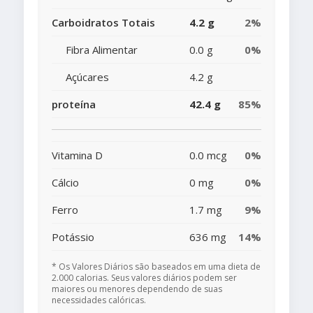
Carboidratos Totais
4.2 g
2%
Fibra Alimentar
0.0 g
0%
Açúcares
4.2 g
proteína
42.4 g
85%
Vitamina D
0.0 mcg
0%
Cálcio
0 mg
0%
Ferro
1.7 mg
9%
Potássio
636 mg
14%
* Os Valores Diários são baseados em uma dieta de
2.000 calorias. Seus valores diários podem ser
maiores ou menores dependendo de suas
necessidades calóricas.