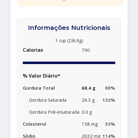
Informações Nutricionais
1 cup (236.8g)
Calorias
790
% Valor Diário*
Gordura Total
68.4 g
88%
Gordura Saturada
26.3 g
132%
Gordura Poli-insaturada
0.0 g
Colesterol
158 mg
53%
Sódio
2632 mg
114%