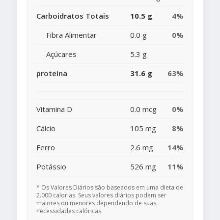
Carboidratos Totais
10.5 g
4%
Fibra Alimentar
0.0 g
0%
Açúcares
5.3 g
proteína
31.6 g
63%
Vitamina D
0.0 mcg
0%
Cálcio
105 mg
8%
Ferro
2.6 mg
14%
Potássio
526 mg
11%
* Os Valores Diários são baseados em uma dieta de
2.000 calorias. Seus valores diários podem ser
maiores ou menores dependendo de suas
necessidades calóricas.