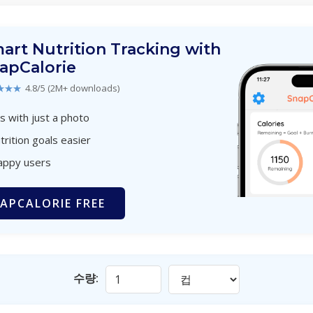
art Nutrition Tracking with
apCalorie
★★★
4.8/5 (2M+ downloads)
s with just a photo
trition goals easier
appy users
APCALORIE FREE
수량: