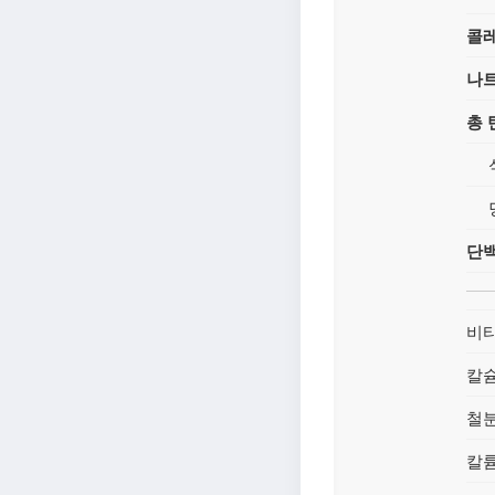
콜
나
총
단
비타
칼
철
칼