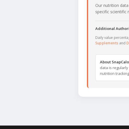
Our nutrition data
specific scientifi
Additional Authori
Daily value percent
Supplements
and
D
About SnapCalo
data is regularl
nutrition trackin