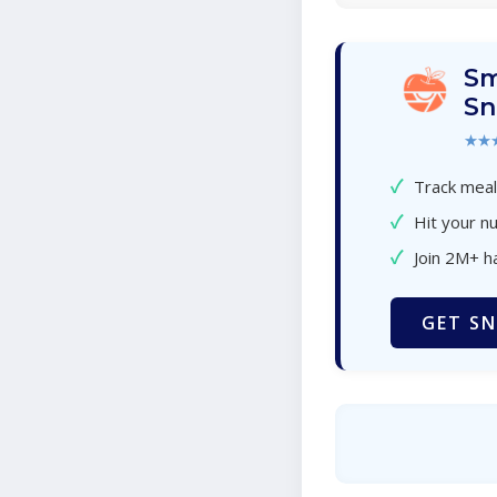
Sm
Sn
★★
✓
Track meal
✓
Hit your nu
✓
Join 2M+ h
GET SN