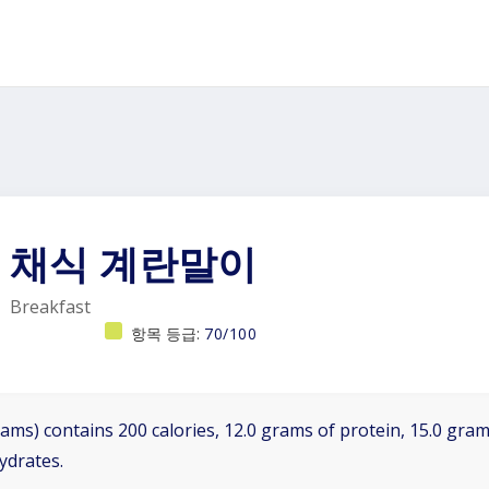
채식 계란말이
Breakfast
항목 등급:
70/100
ams) contains 200 calories, 12.0 grams of protein, 15.0 grams
ydrates.