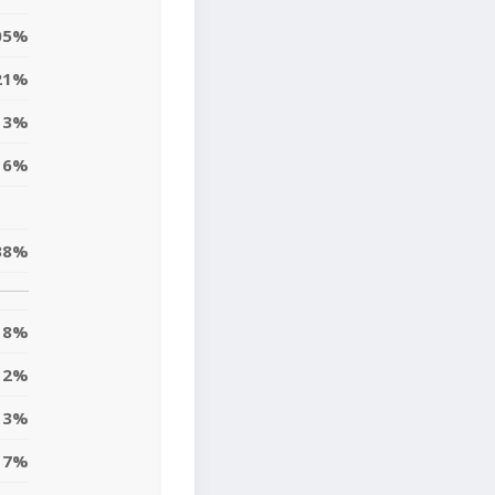
05%
21%
3%
6%
38%
8%
12%
13%
7%