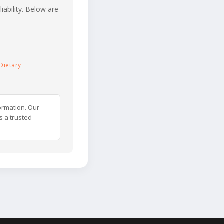
iability. Below are
Dietary
ormation. Our
s a trusted