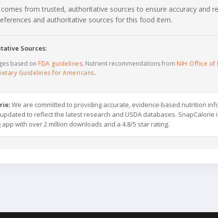
 comes from trusted, authoritative sources to ensure accuracy and rel
c references and authoritative sources for this food item.
tative Sources:
ages based on
FDA guidelines
. Nutrient recommendations from
NIH Office of 
ietary Guidelines for Americans
.
rie:
We are committed to providing accurate, evidence-based nutrition inf
y updated to reflect the latest research and USDA databases. SnapCalorie i
g app with over 2 million downloads and a 4.8/5 star rating.