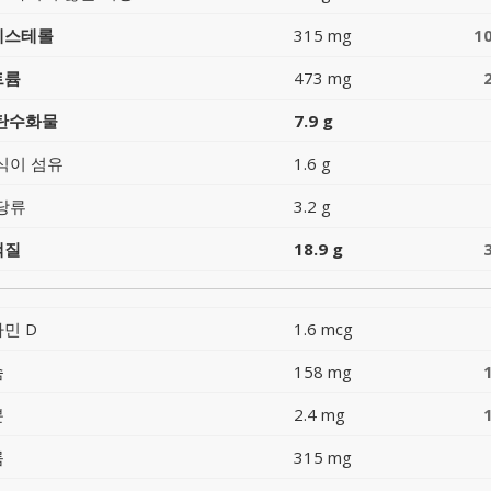
레스테롤
315 mg
1
트륨
473 mg
 탄수화물
7.9 g
식이 섬유
1.6 g
당류
3.2 g
백질
18.9 g
민 D
1.6 mcg
슘
158 mg
분
2.4 mg
륨
315 mg