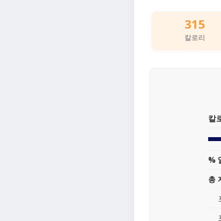
315
칼로리
칼
% 
총 