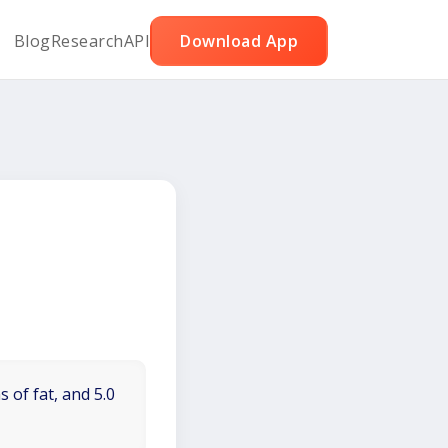
Blog
Research
API
Download App
 of fat, and 5.0