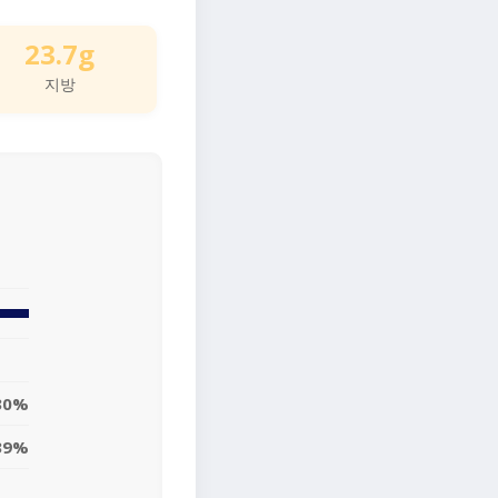
23.7g
지방
30%
39%