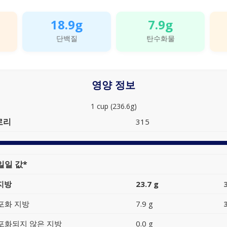
18.9g
7.9g
단백질
탄수화물
영양 정보
1 cup (236.6g)
로리
315
일일 값*
지방
23.7 g
포화 지방
7.9 g
포화되지 않은 지방
0.0 g