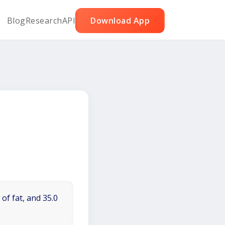
Blog
Research
API
Download App
of fat, and 35.0