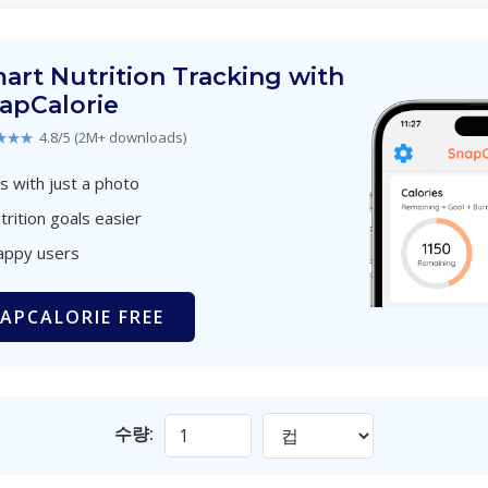
art Nutrition Tracking with
apCalorie
★★★
4.8/5 (2M+ downloads)
s with just a photo
trition goals easier
appy users
APCALORIE FREE
수량: