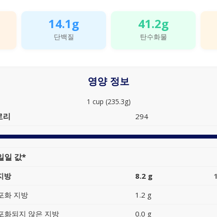
14.1g
41.2g
단백질
탄수화물
영양 정보
1 cup (235.3g)
로리
294
일일 값*
지방
8.2 g
포화 지방
1.2 g
포화되지 않은 지방
0.0 g