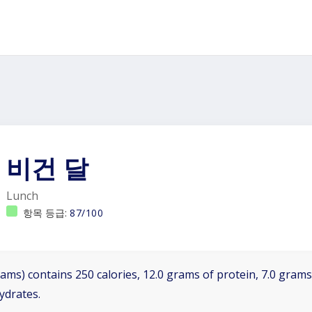
비건 달
Lunch
항목 등급:
87/100
ams) contains 250 calories, 12.0 grams of protein, 7.0 grams 
ydrates.