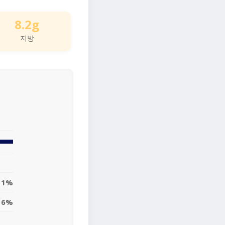
8.2g
지방
11%
6%