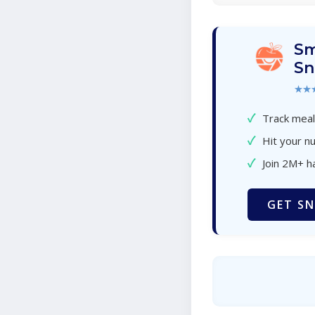
Sm
Sn
★★
✓
Track meal
✓
Hit your nu
✓
Join 2M+ h
GET SN