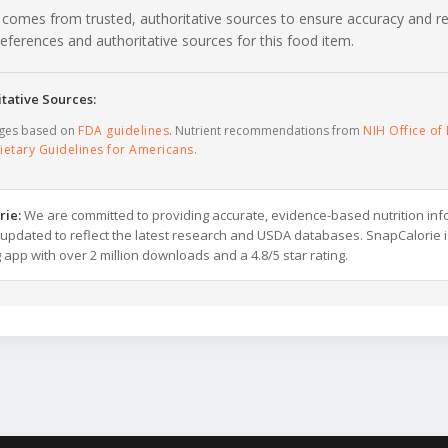
 comes from trusted, authoritative sources to ensure accuracy and rel
c references and authoritative sources for this food item.
tative Sources:
ages based on
FDA guidelines
. Nutrient recommendations from
NIH Office of 
ietary Guidelines for Americans
.
rie:
We are committed to providing accurate, evidence-based nutrition inf
y updated to reflect the latest research and USDA databases. SnapCalorie i
g app with over 2 million downloads and a 4.8/5 star rating.