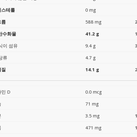
레스테롤
0 mg
트륨
588 mg
 탄수화물
41.2 g
식이 섬유
9.4 g
당류
4.7 g
백질
14.1 g
민 D
0.0 mcg
슘
71 mg
분
3.5 mg
륨
471 mg