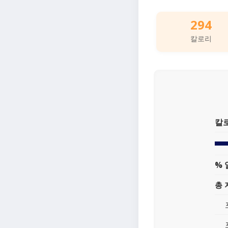
294
칼로리
칼
% 
총 