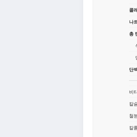
콜
나
총
단
비타
칼
철
칼