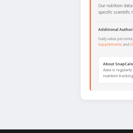
Our nutrition data
specific scientifi
Additional Authori
Daily value percent
Supplements
and
D
About SnapCalo
data is regularl
nutrition trackin