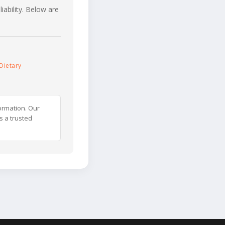
iability. Below are
Dietary
ormation. Our
s a trusted