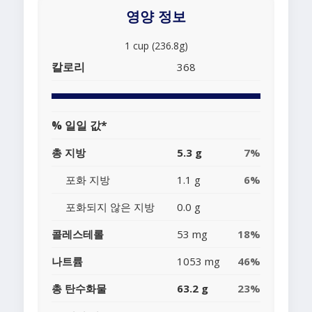
영양 정보
1 cup (236.8g)
칼로리
368
% 일일 값*
총 지방
5.3 g
7%
포화 지방
1.1 g
6%
포화되지 않은 지방
0.0 g
콜레스테롤
53 mg
18%
나트륨
1053 mg
46%
총 탄수화물
63.2 g
23%