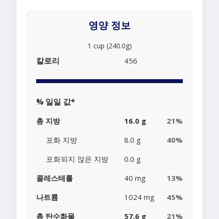
영양 정보
1 cup (240.0g)
칼로리
456
% 일일 값*
총 지방
16.0 g
21%
포화 지방
8.0 g
40%
포화되지 않은 지방
0.0 g
콜레스테롤
40 mg
13%
나트륨
1024 mg
45%
총 탄수화물
57.6 g
21%