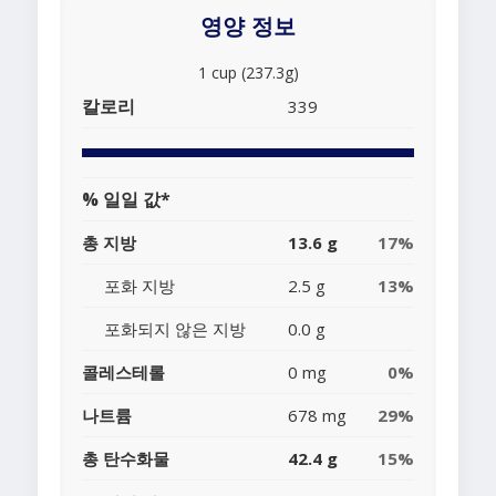
영양 정보
1 cup (237.3g)
칼로리
339
% 일일 값*
총 지방
13.6 g
17%
포화 지방
2.5 g
13%
포화되지 않은 지방
0.0 g
콜레스테롤
0 mg
0%
나트륨
678 mg
29%
총 탄수화물
42.4 g
15%