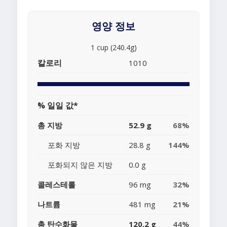
영양 정보
1 cup (240.4g)
칼로리
1010
% 일일 값*
총 지방
52.9 g
68%
포화 지방
28.8 g
144%
포화되지 않은 지방
0.0 g
콜레스테롤
96 mg
32%
나트륨
481 mg
21%
총 탄수화물
120.2 g
44%