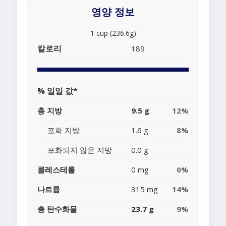
영양 정보
1 cup (236.6g)
칼로리
189
% 일일 값*
총 지방
9.5 g
12%
포화 지방
1.6 g
8%
포화되지 않은 지방
0.0 g
콜레스테롤
0 mg
0%
나트륨
315 mg
14%
총 탄수화물
23.7 g
9%