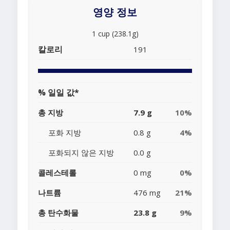
영양 정보
1 cup (238.1g)
칼로리
191
% 일일 값*
총 지방
7.9 g
10%
포화 지방
0.8 g
4%
포화되지 않은 지방
0.0 g
콜레스테롤
0 mg
0%
나트륨
476 mg
21%
총 탄수화물
23.8 g
9%