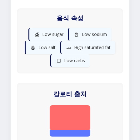
음식 속성
🍯
🧂
Low sugar
Low sodium
🧂
🧈
Low salt
High saturated fat
🍞
Low carbs
칼로리 출처