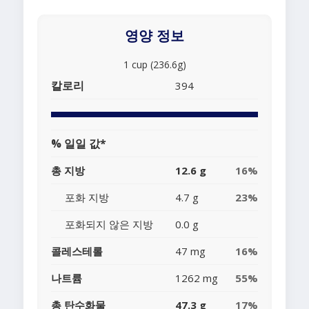
영양 정보
1 cup (236.6g)
칼로리
394
% 일일 값*
총 지방
12.6 g
16%
포화 지방
4.7 g
23%
포화되지 않은 지방
0.0 g
콜레스테롤
47 mg
16%
나트륨
1262 mg
55%
총 탄수화물
47.3 g
17%