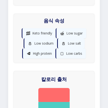
음식 속성
🥓
🍯
Keto friendly
Low sugar
🧂
🧂
Low sodium
Low salt
🥩
🍞
High protein
Low carbs
칼로리 출처