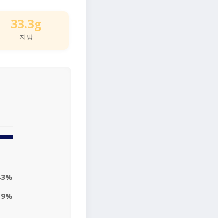
33.3g
지방
43%
19%