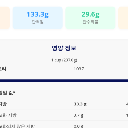
133.3g
29.6g
단백질
탄수화물
영양 정보
1 cup (237.0g)
로리
1037
일일 값*
지방
33.3 g
포화 지방
3.7 g
포화되지 않은 지방
0.0 g