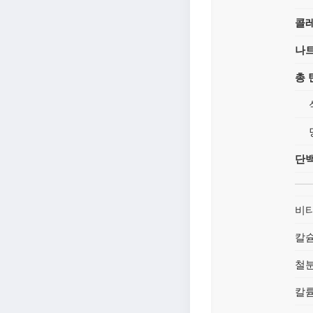
콜
나
총
단
비타
칼
철
칼