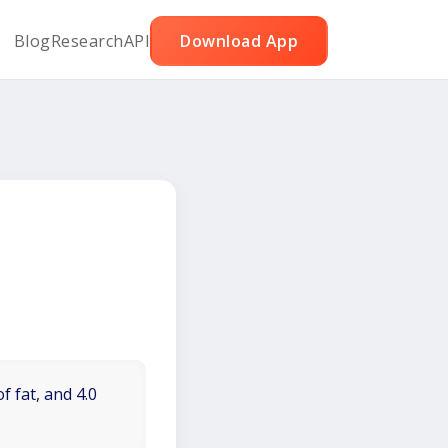
Blog
Research
API
Download App
f fat, and 4.0