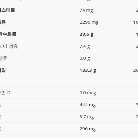
레스테롤
74 mg
트륨
2296 mg
1
 탄수화물
29.6 g
식이 섬유
7.4 g
당류
0.0 g
백질
133.3 g
2
민 D
0.0 mcg
슘
444 mg
분
3.7 mg
륨
296 mg