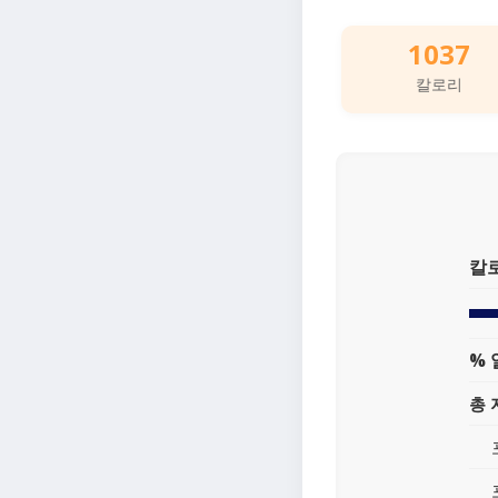
1037
칼로리
칼
% 
총 