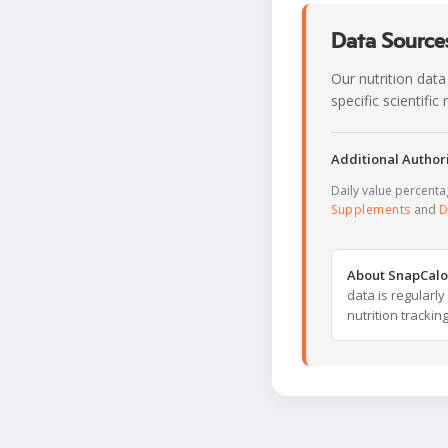
Data Sources
Our nutrition data
specific scientifi
Additional Authori
Daily value percent
Supplements
and
D
About SnapCalo
data is regularl
nutrition trackin