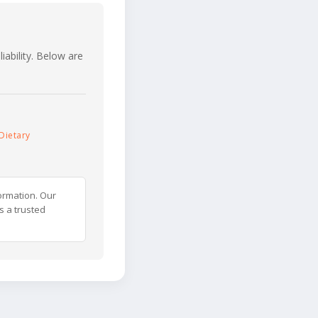
iability. Below are
Dietary
ormation. Our
s a trusted