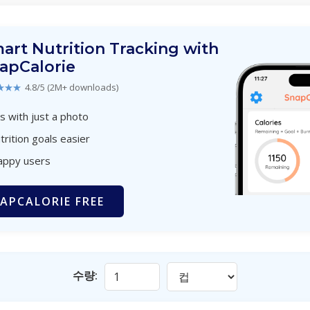
art Nutrition Tracking with
apCalorie
★★★
4.8/5 (2M+ downloads)
s with just a photo
trition goals easier
appy users
APCALORIE FREE
수량: