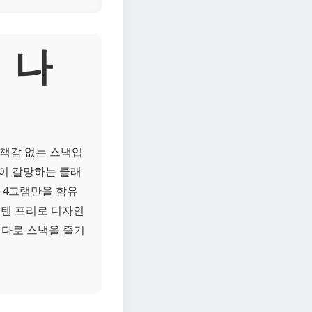
 나
죄책감 없는 스낵입
이 갈망하는 클래
 4그램만을 함유
루텐 프리로 디자인
체다로 스낵을 즐기