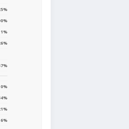
25%
00%
11%
26%
67%
0%
34%
21%
6%