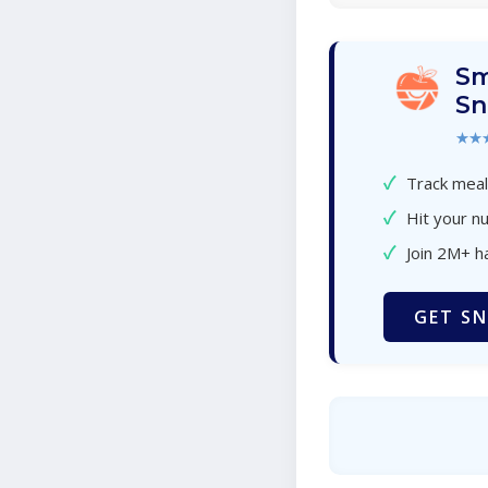
Sm
Sn
★★
✓
Track meal
✓
Hit your nu
✓
Join 2M+ h
GET SN