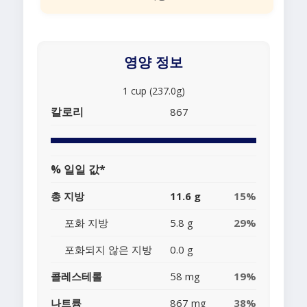
영양 정보
1 cup (237.0g)
칼로리
867
% 일일 값*
총 지방
11.6 g
15%
포화 지방
5.8 g
29%
포화되지 않은 지방
0.0 g
콜레스테롤
58 mg
19%
나트륨
867 mg
38%