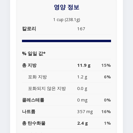
영양 정보
1 cup (238.1g)
칼로리
167
% 일일 값*
총 지방
11.9 g
15%
포화 지방
1.2 g
6%
포화되지 않은 지방
0.0 g
콜레스테롤
0 mg
0%
나트륨
357 mg
16%
총 탄수화물
2.4 g
1%