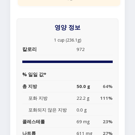
영양 정보
1 cup (236.1g)
칼로리
972
% 일일 값*
총 지방
50.0 g
64%
포화 지방
22.2 g
111%
포화되지 않은 지방
0.0 g
콜레스테롤
69 mg
23%
나트륨
611 mg
27%