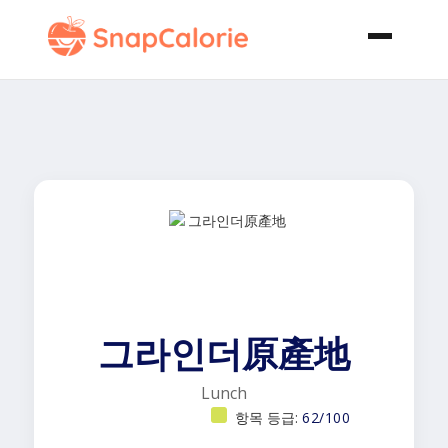
그라인더原產地
Lunch
항목 등급:
62/100