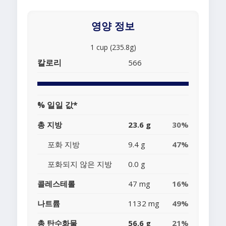
영양 정보
1 cup (235.8g)
칼로리
566
% 일일 값*
총 지방
23.6 g
30%
포화 지방
9.4 g
47%
포화되지 않은 지방
0.0 g
콜레스테롤
47 mg
16%
나트륨
1132 mg
49%
총 탄수화물
56.6 g
21%