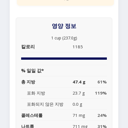
영양 정보
1 cup (237.0g)
칼로리
1185
% 일일 값*
총 지방
47.4 g
61%
포화 지방
23.7 g
119%
포화되지 않은 지방
0.0 g
콜레스테롤
71 mg
24%
나트륨
711 mg
31%