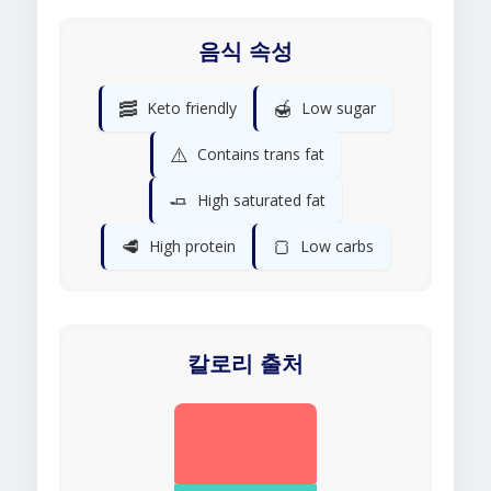
음식 속성
🥓
🍯
Keto friendly
Low sugar
⚠️
Contains trans fat
🧈
High saturated fat
🥩
🍞
High protein
Low carbs
칼로리 출처