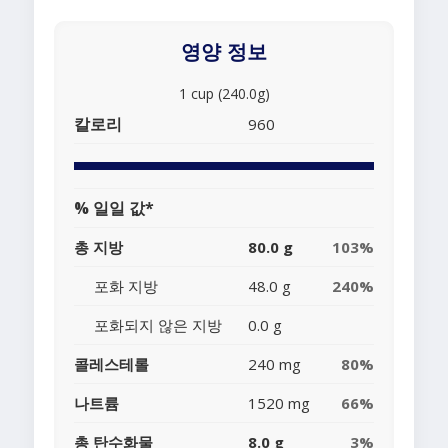
영양 정보
1 cup (240.0g)
칼로리
960
% 일일 값*
총 지방
80.0 g
103%
포화 지방
48.0 g
240%
포화되지 않은 지방
0.0 g
콜레스테롤
240 mg
80%
나트륨
1520 mg
66%
총 탄수화물
8.0 g
3%