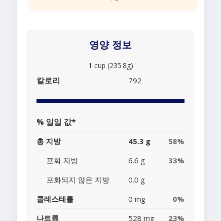
영양 정보
1 cup (235.8g)
칼로리
792
% 일일 값*
총 지방
45.3 g
58%
포화 지방
6.6 g
33%
포화되지 않은 지방
0.0 g
콜레스테롤
0 mg
0%
나트륨
528 mg
23%