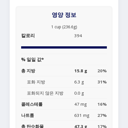
영양 정보
1 cup (236.6g)
칼로리
394
% 일일 값*
총 지방
15.8 g
20%
포화 지방
6.3 g
31%
포화되지 않은 지방
0.0 g
콜레스테롤
47 mg
16%
나트륨
631 mg
27%
총 탄수화물
47.3 g
17%