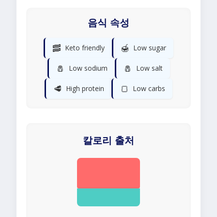
음식 속성
🥓
🍯
Keto friendly
Low sugar
🧂
🧂
Low sodium
Low salt
🥩
🍞
High protein
Low carbs
칼로리 출처