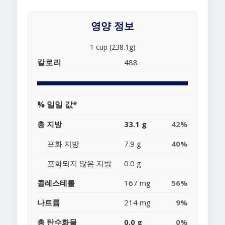
영양 정보
1 cup (238.1g)
칼로리
488
% 일일 값*
총 지방
33.1 g
42%
포화 지방
7.9 g
40%
포화되지 않은 지방
0.0 g
콜레스테롤
167 mg
56%
나트륨
214 mg
9%
총 탄수화물
0.0 g
0%