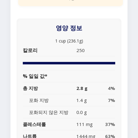
영양 정보
1 cup (236.1g)
칼로리
250
% 일일 값*
총 지방
2.8 g
4%
포화 지방
1.4 g
7%
포화되지 않은 지방
0.0 g
콜레스테롤
111 mg
37%
나트륨
1444 mg
63%