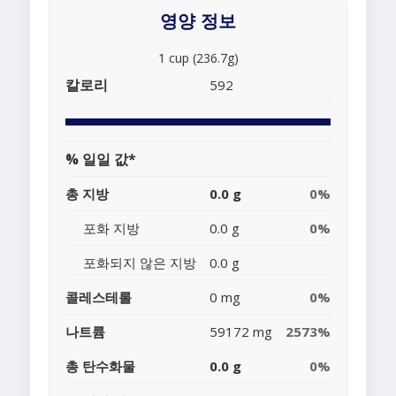
영양 정보
1 cup (236.7g)
칼로리
592
% 일일 값*
총 지방
0.0 g
0%
포화 지방
0.0 g
0%
포화되지 않은 지방
0.0 g
콜레스테롤
0 mg
0%
나트륨
59172 mg
2573%
총 탄수화물
0.0 g
0%