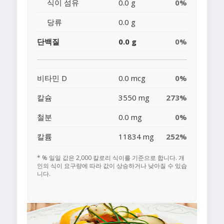
식이 섬유
0.0 g
0%
당류
0.0 g
단백질
0.0 g
0%
비타민 D
0.0 mcg
0%
칼슘
3550 mg
273%
철분
0.0 mg
0%
칼륨
11834 mg
252%
* % 일일 값은 2,000 칼로리 식이를 기준으로 합니다. 개
인의 식이 요구량에 따라 값이 상승하거나 낮아질 수 있습
니다.