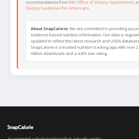
recommendations from
NIH Office of Dietary Supplements
a
Dietary Guidelines for Americans
.
About SnapCalorie:
We are committed to providing accur
evidence-based nutrition information. Our data is regular
updated to reflect the latest research and USDA databas
SnapCalorie is a trusted nutrition tracking app with over 2
million downloads and a 4.8/5 star rating.
SnapCalorie
AI-powered calorie tracking that actually works.