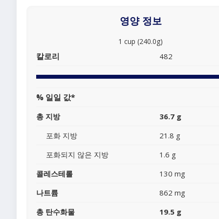
영양 정보
1 cup (240.0g)
칼로리
482
% 일일 값*
총 지방
36.7 g
포화 지방
21.8 g
포화되지 않은 지방
1.6 g
콜레스테롤
130 mg
나트륨
862 mg
총 탄수화물
19.5 g