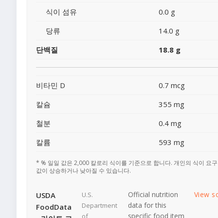
식이 섬유
0.0 g
당류
14.0 g
단백질
18.8 g
비타민 D
0.7 mcg
칼슘
355 mg
철분
0.4 mg
칼륨
593 mg
* % 일일 값은 2,000 칼로리 식이를 기준으로 합니다. 개인의 식이 요
값이 상승하거나 낮아질 수 있습니다.
Official nutrition
View s
USDA
U.S.
data for this
Department
FoodData
specific food item
of