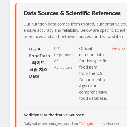
Data Sources & Scientific References
Our nutrition data comes from trusted, authoritative so
ensure accuracy and reliability. Below are specific scienti
references and authoritative sources for this food item.
Official
View s
USDA
U.S.
nutrition data
Department
FoodData
for this specific
of
- 라이트
food item
Agriculture
크림 치즈
from the U.S.
Data
Department of
Agriculture's
comprehensive
food database.
Additional Authoritative Sources:
Daily value percentages based on
FDA guidelines
. Nutrient