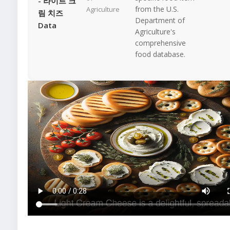
- 라이트 크
from the U.S.
Agriculture
림 치즈
Department of
Data
Agriculture's
comprehensive
food database.