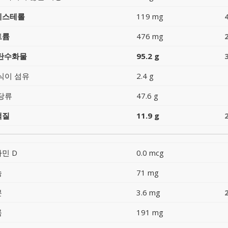
레스테롤
119 mg
트륨
476 mg
 탄수화물
95.2 g
식이 섬유
2.4 g
당류
47.6 g
백질
11.9 g
민 D
0.0 mcg
슘
71 mg
분
3.6 mg
륨
191 mg