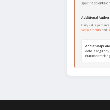
specific scientifi
Additional Authori
Daily value percent
Supplements
and
D
About SnapCalo
data is regularl
nutrition trackin