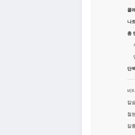
콜
나
총
단
비타
칼
철
칼