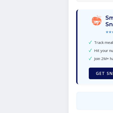
Sm
Sn
★★
✓
Track meal
✓
Hit your nu
✓
Join 2M+ h
GET SN