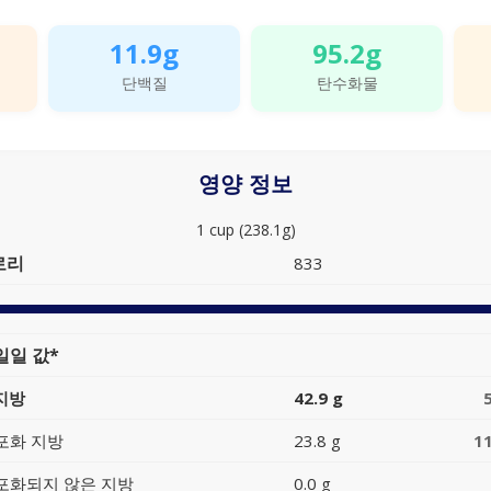
11.9g
95.2g
단백질
탄수화물
영양 정보
1 cup (238.1g)
로리
833
일일 값*
지방
42.9 g
포화 지방
23.8 g
1
포화되지 않은 지방
0.0 g