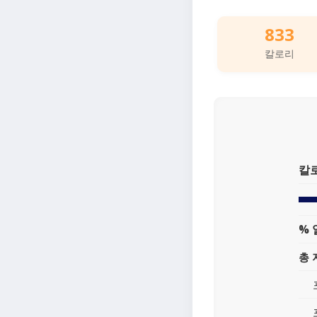
833
칼로리
칼
% 
총 