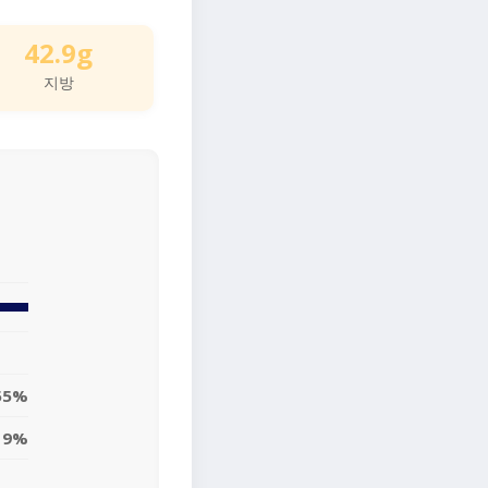
42.9g
지방
55%
19%