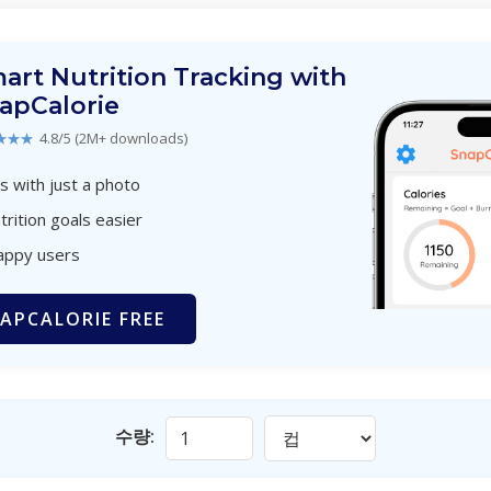
art Nutrition Tracking with
apCalorie
★★★
4.8/5 (2M+ downloads)
s with just a photo
trition goals easier
appy users
APCALORIE FREE
수량: