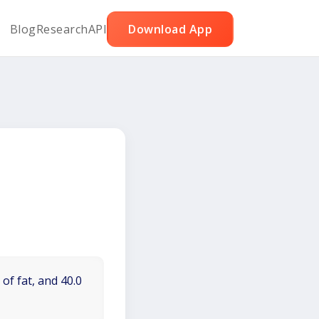
Blog
Research
API
Download App
of fat, and 40.0