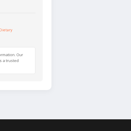
Dietary
ormation. Our
s a trusted