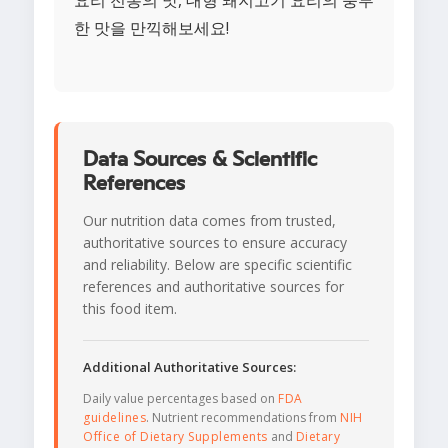
요리 전통의 맛, 대형 돼지고기 요리의 풍부
한 맛을 만끽해보세요!
Data Sources & Scientific
References
Our nutrition data comes from trusted,
authoritative sources to ensure accuracy
and reliability. Below are specific scientific
references and authoritative sources for
this food item.
Additional Authoritative Sources:
Daily value percentages based on
FDA
guidelines
. Nutrient recommendations from
NIH
Office of Dietary Supplements
and
Dietary