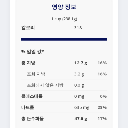
영양 정보
1 cup (238.1g)
칼로리
318
% 일일 값*
총 지방
12.7 g
16%
포화 지방
3.2 g
16%
포화되지 않은 지방
0.0 g
콜레스테롤
0 mg
0%
나트륨
635 mg
28%
총 탄수화물
47.6 g
17%