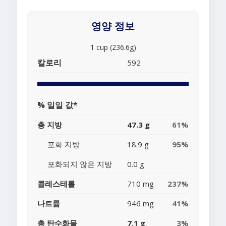
영양 정보
1 cup (236.6g)
칼로리
592
% 일일 값*
총 지방
47.3 g
61%
포화 지방
18.9 g
95%
포화되지 않은 지방
0.0 g
콜레스테롤
710 mg
237%
나트륨
946 mg
41%
총 탄수화물
7.1 g
3%