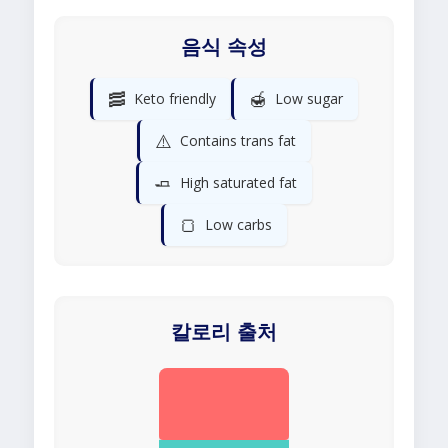
음식 속성
🥓
🍯
Keto friendly
Low sugar
⚠️
Contains trans fat
🧈
High saturated fat
🍞
Low carbs
칼로리 출처