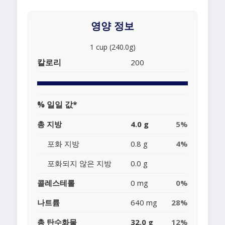
영양 정보
1 cup (240.0g)
칼로리
200
% 일일 값*
총 지방
4.0 g
5%
포화 지방
0.8 g
4%
포화되지 않은 지방
0.0 g
콜레스테롤
0 mg
0%
나트륨
640 mg
28%
총 탄수화물
32.0 g
12%