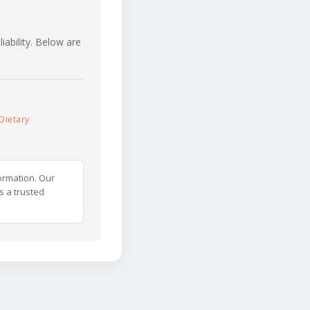
iability. Below are
Dietary
ormation. Our
s a trusted