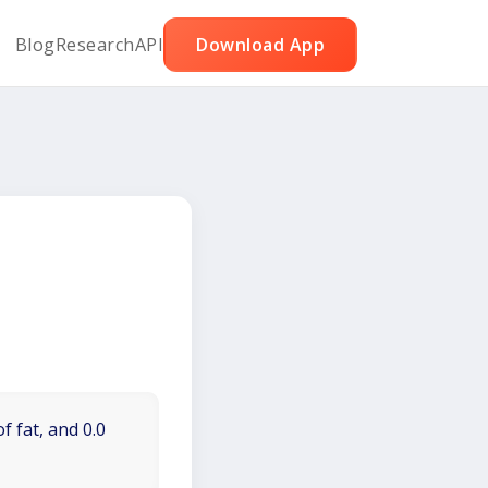
Blog
Research
API
Download App
f fat, and 0.0