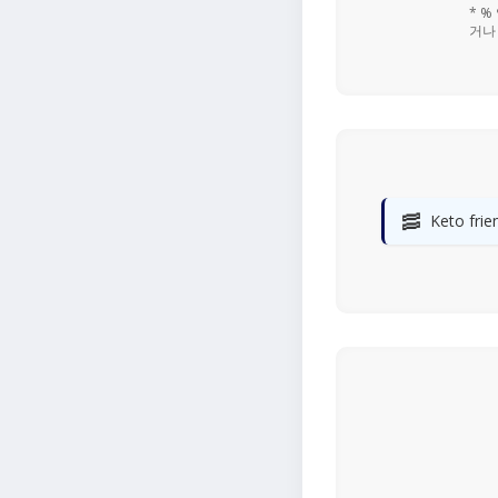
* 
거나
🥓
Keto frie