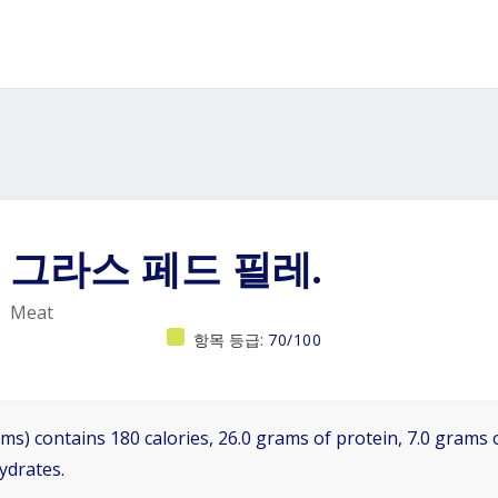
그라스 페드 필레.
Meat
항목 등급:
70/100
ms) contains 180 calories, 26.0 grams of protein, 7.0 grams o
ydrates.