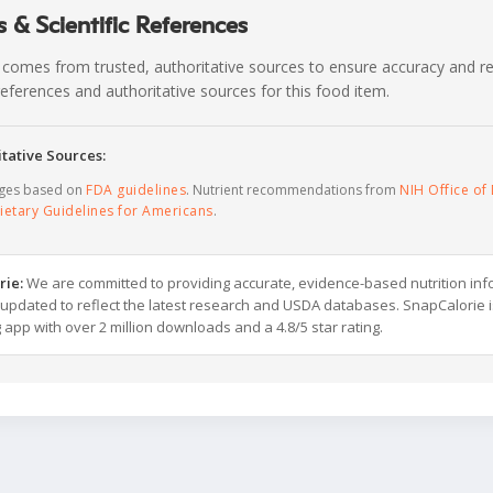
 & Scientific References
 comes from trusted, authoritative sources to ensure accuracy and rel
c references and authoritative sources for this food item.
tative Sources:
ages based on
FDA guidelines
. Nutrient recommendations from
NIH Office of 
ietary Guidelines for Americans
.
rie:
We are committed to providing accurate, evidence-based nutrition inf
y updated to reflect the latest research and USDA databases. SnapCalorie i
g app with over 2 million downloads and a 4.8/5 star rating.