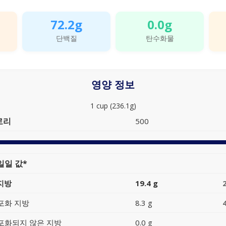
72.2g
0.0g
단백질
탄수화물
영양 정보
1 cup (236.1g)
로리
500
일일 값*
지방
19.4 g
포화 지방
8.3 g
포화되지 않은 지방
0.0 g