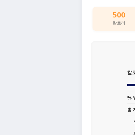
500
칼로리
칼
% 
총 