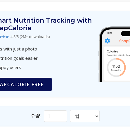
art Nutrition Tracking with
apCalorie
★★★
4.8/5 (2M+ downloads)
s with just a photo
trition goals easier
appy users
APCALORIE FREE
수량: