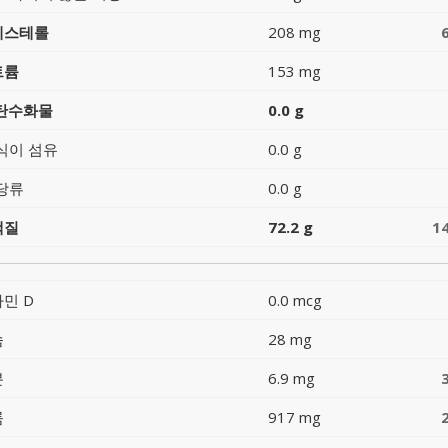
레스테롤
208 mg
트륨
153 mg
 탄수화물
0.0 g
식이 섬유
0.0 g
당류
0.0 g
백질
72.2 g
1
민 D
0.0 mcg
슘
28 mg
분
6.9 mg
륨
917 mg