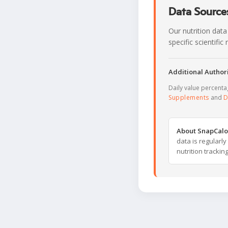
Data Sources
Our nutrition data
specific scientifi
Additional Authori
Daily value percent
Supplements
and
D
About SnapCalo
data is regularl
nutrition trackin