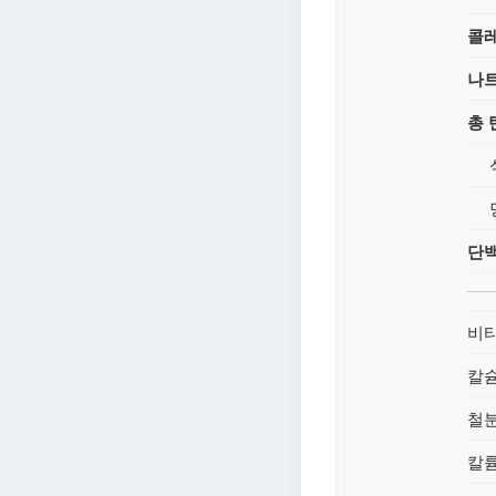
콜
나
총
단
비타
칼
철
칼