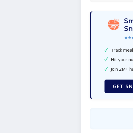
Sm
Sn
★★
✓
Track meal
✓
Hit your nu
✓
Join 2M+ h
GET SN