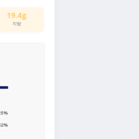
19.4g
지방
25%
42%