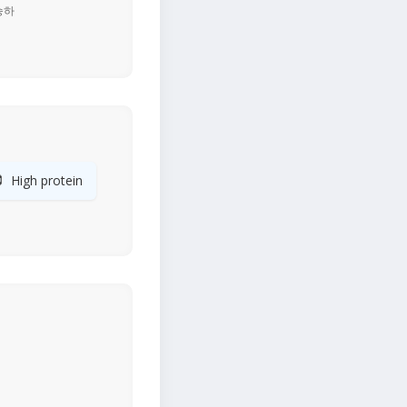
승하

High protein