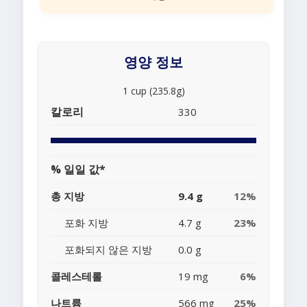
영양 정보
1 cup (235.8g)
칼로리
330
% 일일 값*
총 지방
9.4 g
12%
포화 지방
4.7 g
23%
포화되지 않은 지방
0.0 g
콜레스테롤
19 mg
6%
나트륨
566 mg
25%